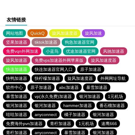
友情链接
网站地图
QuickQ
旋风加速度器
旋风加速
坚果加速器
tiktok加速器
狗急加速器官网
免费vqn外网加速
小蓝鸟
优途加速器官网
风驰加速器
旋风加速器
免费vps加速器外网苹果版
旋风加速度器
快连加速器
快连加速器官网入口
原子加速器
快鸭加速器
快柠檬加速器
旋风加速度器
外网网址导航
软件中心
原子加速器
abc加速器
暴雪加速器
暴雪加速器
vp(永久免费)加速器
银河加速器
1元机场
银河加速器
银河加速器
hammer加速器
番石榴加速器
哇哇加速器
anyconnect
橘子加速器
银河加速器
免费海外pvn加速器
青柠加速器
1元机场
速鹰666
青柠加速器
anyconnect
暴雪加速器
银河加速器