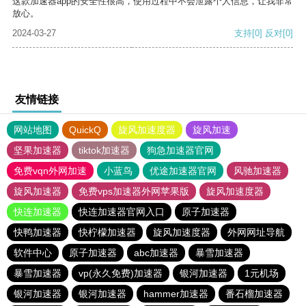
这款加速器app的安全性很高，使用过程中不会泄露个人信息，让我非常
放心。
2024-03-27
支持
[0]
反对
[0]
友情链接
网站地图
QuickQ
旋风加速度器
旋风加速
坚果加速器
tiktok加速器
狗急加速器官网
免费vqn外网加速
小蓝鸟
优途加速器官网
风驰加速器
旋风加速器
免费vps加速器外网苹果版
旋风加速度器
快连加速器
快连加速器官网入口
原子加速器
快鸭加速器
快柠檬加速器
旋风加速度器
外网网址导航
软件中心
原子加速器
abc加速器
暴雪加速器
暴雪加速器
vp(永久免费)加速器
银河加速器
1元机场
银河加速器
银河加速器
hammer加速器
番石榴加速器