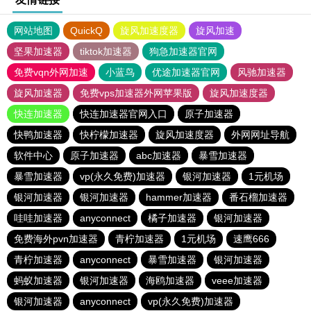
网站地图
QuickQ
旋风加速度器
旋风加速
坚果加速器
tiktok加速器
狗急加速器官网
免费vqn外网加速
小蓝鸟
优途加速器官网
风驰加速器
旋风加速器
免费vps加速器外网苹果版
旋风加速度器
快连加速器
快连加速器官网入口
原子加速器
快鸭加速器
快柠檬加速器
旋风加速度器
外网网址导航
软件中心
原子加速器
abc加速器
暴雪加速器
暴雪加速器
vp(永久免费)加速器
银河加速器
1元机场
银河加速器
银河加速器
hammer加速器
番石榴加速器
哇哇加速器
anyconnect
橘子加速器
银河加速器
免费海外pvn加速器
青柠加速器
1元机场
速鹰666
青柠加速器
anyconnect
暴雪加速器
银河加速器
蚂蚁加速器
银河加速器
海鸥加速器
veee加速器
银河加速器
anyconnect
vp(永久免费)加速器