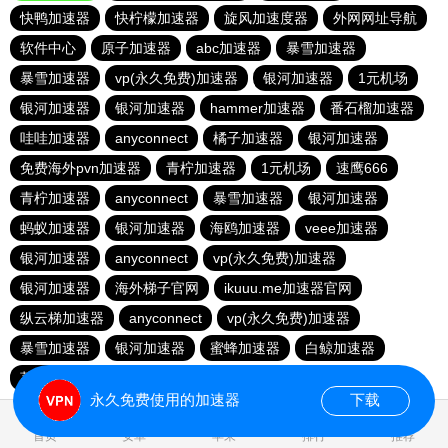
快鸭加速器
快柠檬加速器
旋风加速度器
外网网址导航
软件中心
原子加速器
abc加速器
暴雪加速器
暴雪加速器
vp(永久免费)加速器
银河加速器
1元机场
银河加速器
银河加速器
hammer加速器
番石榴加速器
哇哇加速器
anyconnect
橘子加速器
银河加速器
免费海外pvn加速器
青柠加速器
1元机场
速鹰666
青柠加速器
anyconnect
暴雪加速器
银河加速器
蚂蚁加速器
银河加速器
海鸥加速器
veee加速器
银河加速器
anyconnect
vp(永久免费)加速器
银河加速器
海外梯子官网
ikuuu.me加速器官网
纵云梯加速器
anyconnect
vp(永久免费)加速器
暴雪加速器
银河加速器
蜜蜂加速器
白鲸加速器
荔枝加速器
永久免费使用的加速器
下载
0.673247s
首页
安卓
苹果
排行
推荐