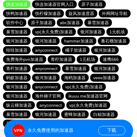
快连加速器
快连加速器官网入口
原子加速器
快鸭加速器
快柠檬加速器
旋风加速度器
外网网址导航
软件中心
原子加速器
abc加速器
暴雪加速器
暴雪加速器
vp(永久免费)加速器
银河加速器
1元机场
银河加速器
银河加速器
hammer加速器
番石榴加速器
哇哇加速器
anyconnect
橘子加速器
银河加速器
免费海外pvn加速器
青柠加速器
1元机场
速鹰666
青柠加速器
anyconnect
暴雪加速器
银河加速器
蚂蚁加速器
银河加速器
海鸥加速器
veee加速器
银河加速器
anyconnect
vp(永久免费)加速器
银河加速器
海外梯子官网
ikuuu.me加速器官网
纵云梯加速器
anyconnect
vp(永久免费)加速器
暴雪加速器
银河加速器
蜜蜂加速器
白鲸加速器
荔枝加速器
永久免费使用的加速器
下载