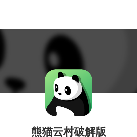
熊猫云村破解版