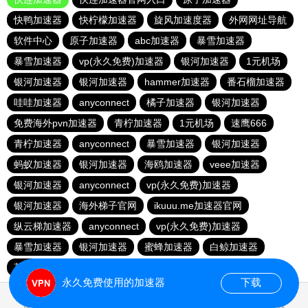
快鸭加速器
快柠檬加速器
旋风加速度器
外网网址导航
软件中心
原子加速器
abc加速器
暴雪加速器
暴雪加速器
vp(永久免费)加速器
银河加速器
1元机场
银河加速器
银河加速器
hammer加速器
番石榴加速器
哇哇加速器
anyconnect
橘子加速器
银河加速器
免费海外pvn加速器
青柠加速器
1元机场
速鹰666
青柠加速器
anyconnect
暴雪加速器
银河加速器
蚂蚁加速器
银河加速器
海鸥加速器
veee加速器
银河加速器
anyconnect
vp(永久免费)加速器
银河加速器
海外梯子官网
ikuuu.me加速器官网
纵云梯加速器
anyconnect
vp(永久免费)加速器
暴雪加速器
银河加速器
蜜蜂加速器
白鲸加速器
荔枝加速器
永久免费使用的加速器
下载
0.065106s
首页
安卓
苹果
排行
推荐