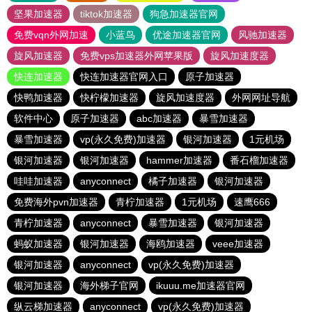
坚果加速器
tiktok加速器
狗急加速器官网
免费vqn外网加速
小蓝鸟
优途加速器官网
风驰加速器
旋风加速器
免费vps加速器外网苹果版
旋风加速度器
快连加速器
快连加速器官网入口
原子加速器
快鸭加速器
快柠檬加速器
旋风加速度器
外网网址导航
软件中心
原子加速器
abc加速器
暴雪加速器
暴雪加速器
vp(永久免费)加速器
银河加速器
1元机场
银河加速器
银河加速器
hammer加速器
番石榴加速器
哇哇加速器
anyconnect
橘子加速器
银河加速器
免费海外pvn加速器
青柠加速器
1元机场
速鹰666
青柠加速器
anyconnect
暴雪加速器
银河加速器
蚂蚁加速器
银河加速器
海鸥加速器
veee加速器
银河加速器
anyconnect
vp(永久免费)加速器
银河加速器
海外梯子官网
ikuuu.me加速器官网
纵云梯加速器
anyconnect
vp(永久免费)加速器