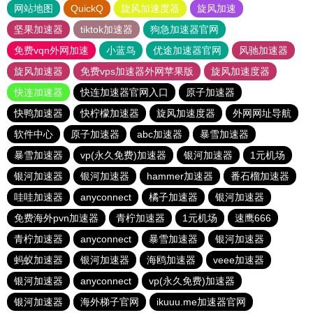
网站地图
QuickQ
旋风加速度器
旋风加速
坚果加速器
tiktok加速器
狗急加速器官网
免费vqn外网加速
小蓝鸟
优途加速器官网
风驰加速器
旋风加速器
免费vps加速器外网苹果版
旋风加速度器
快连加速器
快连加速器官网入口
原子加速器
快鸭加速器
快柠檬加速器
旋风加速度器
外网网址导航
软件中心
原子加速器
abc加速器
暴雪加速器
暴雪加速器
vp(永久免费)加速器
银河加速器
1元机场
银河加速器
银河加速器
hammer加速器
番石榴加速器
哇哇加速器
anyconnect
橘子加速器
银河加速器
免费海外pvn加速器
青柠加速器
1元机场
速鹰666
青柠加速器
anyconnect
暴雪加速器
银河加速器
蚂蚁加速器
银河加速器
海鸥加速器
veee加速器
银河加速器
anyconnect
vp(永久免费)加速器
银河加速器
海外梯子官网
ikuuu.me加速器官网