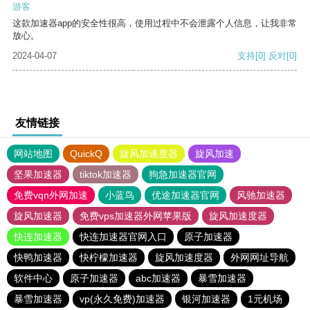
游客
这款加速器app的安全性很高，使用过程中不会泄露个人信息，让我非常
放心。
2024-04-07
支持
[0]
反对
[0]
友情链接
网站地图
QuickQ
旋风加速度器
旋风加速
坚果加速器
tiktok加速器
狗急加速器官网
免费vqn外网加速
小蓝鸟
优途加速器官网
风驰加速器
旋风加速器
免费vps加速器外网苹果版
旋风加速度器
快连加速器
快连加速器官网入口
原子加速器
快鸭加速器
快柠檬加速器
旋风加速度器
外网网址导航
软件中心
原子加速器
abc加速器
暴雪加速器
暴雪加速器
vp(永久免费)加速器
银河加速器
1元机场