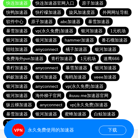
快连加速器
快连加速器官网入口
原子加速器
快鸭加速器
快柠檬加速器
旋风加速度器
外网网址导航
软件中心
原子加速器
abc加速器
暴雪加速器
暴雪加速器
vp(永久免费)加速器
银河加速器
1元机场
银河加速器
银河加速器
hammer加速器
番石榴加速器
哇哇加速器
anyconnect
橘子加速器
银河加速器
免费海外pvn加速器
青柠加速器
1元机场
速鹰666
青柠加速器
anyconnect
暴雪加速器
银河加速器
蚂蚁加速器
银河加速器
海鸥加速器
veee加速器
银河加速器
anyconnect
vp(永久免费)加速器
银河加速器
海外梯子官网
ikuuu.me加速器官网
纵云梯加速器
anyconnect
vp(永久免费)加速器
暴雪加速器
银河加速器
蜜蜂加速器
白鲸加速器
荔枝加速器
永久免费使用的加速器
下载