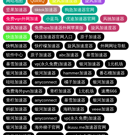
网站地图
QuickQ
旋风加速度器
旋风加速
坚果加速器
tiktok加速器
狗急加速器官网
免费vqn外网加速
小蓝鸟
优途加速器官网
风驰加速器
旋风加速器
免费vps加速器外网苹果版
旋风加速度器
快连加速器
快连加速器官网入口
原子加速器
快鸭加速器
快柠檬加速器
旋风加速度器
外网网址导航
软件中心
原子加速器
abc加速器
暴雪加速器
暴雪加速器
vp(永久免费)加速器
银河加速器
1元机场
银河加速器
银河加速器
hammer加速器
番石榴加速器
哇哇加速器
anyconnect
橘子加速器
银河加速器
免费海外pvn加速器
青柠加速器
1元机场
速鹰666
青柠加速器
anyconnect
暴雪加速器
银河加速器
蚂蚁加速器
银河加速器
海鸥加速器
veee加速器
银河加速器
anyconnect
vp(永久免费)加速器
银河加速器
海外梯子官网
ikuuu.me加速器官网