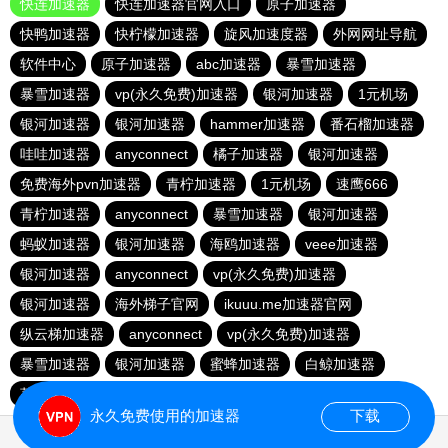
快连加速器
快连加速器官网入口
原子加速器
快鸭加速器
快柠檬加速器
旋风加速度器
外网网址导航
软件中心
原子加速器
abc加速器
暴雪加速器
暴雪加速器
vp(永久免费)加速器
银河加速器
1元机场
银河加速器
银河加速器
hammer加速器
番石榴加速器
哇哇加速器
anyconnect
橘子加速器
银河加速器
免费海外pvn加速器
青柠加速器
1元机场
速鹰666
青柠加速器
anyconnect
暴雪加速器
银河加速器
蚂蚁加速器
银河加速器
海鸥加速器
veee加速器
银河加速器
anyconnect
vp(永久免费)加速器
银河加速器
海外梯子官网
ikuuu.me加速器官网
纵云梯加速器
anyconnect
vp(永久免费)加速器
暴雪加速器
银河加速器
蜜蜂加速器
白鲸加速器
荔枝加速器
永久免费使用的加速器
下载