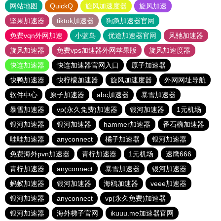
网站地图
QuickQ
旋风加速度器
旋风加速
坚果加速器
tiktok加速器
狗急加速器官网
免费vqn外网加速
小蓝鸟
优途加速器官网
风驰加速器
旋风加速器
免费vps加速器外网苹果版
旋风加速度器
快连加速器
快连加速器官网入口
原子加速器
快鸭加速器
快柠檬加速器
旋风加速度器
外网网址导航
软件中心
原子加速器
abc加速器
暴雪加速器
暴雪加速器
vp(永久免费)加速器
银河加速器
1元机场
银河加速器
银河加速器
hammer加速器
番石榴加速器
哇哇加速器
anyconnect
橘子加速器
银河加速器
免费海外pvn加速器
青柠加速器
1元机场
速鹰666
青柠加速器
anyconnect
暴雪加速器
银河加速器
蚂蚁加速器
银河加速器
海鸥加速器
veee加速器
银河加速器
anyconnect
vp(永久免费)加速器
银河加速器
海外梯子官网
ikuuu.me加速器官网