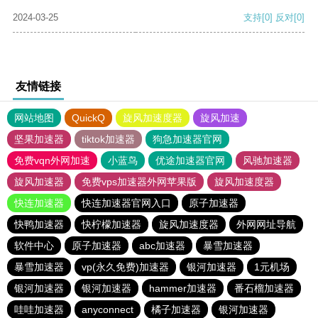
2024-03-25
支持
[0]
反对
[0]
友情链接
网站地图
QuickQ
旋风加速度器
旋风加速
坚果加速器
tiktok加速器
狗急加速器官网
免费vqn外网加速
小蓝鸟
优途加速器官网
风驰加速器
旋风加速器
免费vps加速器外网苹果版
旋风加速度器
快连加速器
快连加速器官网入口
原子加速器
快鸭加速器
快柠檬加速器
旋风加速度器
外网网址导航
软件中心
原子加速器
abc加速器
暴雪加速器
暴雪加速器
vp(永久免费)加速器
银河加速器
1元机场
银河加速器
银河加速器
hammer加速器
番石榴加速器
哇哇加速器
anyconnect
橘子加速器
银河加速器